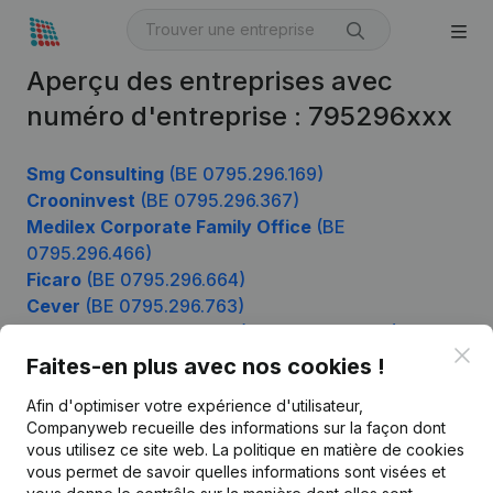
Aperçu des entreprises avec
numéro d'entreprise : 795296xxx
Smg Consulting
(BE 0795.296.169)
Crooninvest
(BE 0795.296.367)
Medilex Corporate Family Office
(BE
0795.296.466)
Ficaro
(BE 0795.296.664)
Cever
(BE 0795.296.763)
Advocatenkantoor Elys
(BE 0795.296.862)
Clo
Faites-en plus avec nos cookies !
Afin d'optimiser votre expérience d'utilisateur,
Produit
Companyweb recueille des informations sur la façon dont
vous utilisez ce site web.
La politique en matière de cookies
Informations d’entreprise
vous permet de savoir quelles informations sont visées et