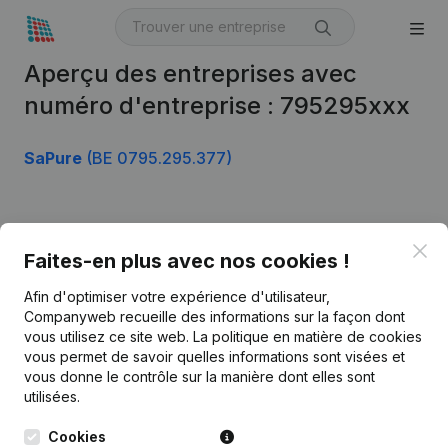
Aperçu des entreprises avec
numéro d'entreprise : 795295xxx
SaPure
(BE 0795.295.377)
Produit
Clo
Faites-en plus avec nos cookies !
Informations d’entreprise
Afin d'optimiser votre expérience d'utilisateur,
Monitoring
Français
Companyweb recueille des informations sur la façon dont
vous utilisez ce site web.
La politique en matière de cookies
Recherche internationale
vous permet de savoir quelles informations sont visées et
vous donne le contrôle sur la manière dont elles sont
Kantorenpark Everest
Prospection
utilisées.
Leuvensesteenweg
iOS app
248D,
Cookies
1800 Vilvoorde