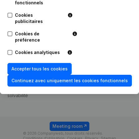
Android app
fonctionnels
Cookies
publicitaires
Thème
Plateforme
Cookies de
Compliance et prévention
Intégrations
préférence
de la fraude
Intégrations
Cookies analytiques
Consulter des comptes
personnalisées
annuels
Expérience de paiement
Accepter tous les cookies
Recherche de numéro de
Contact
TVA
Continuez avec uniquement les cookies fonctionnels
Tarifs
Vérification de la
solvabilité
Meeting room
© 2026 Companyweb, tous droits réservés.
Conditions d'utilisation
Cookies
Privacy
Sitemap