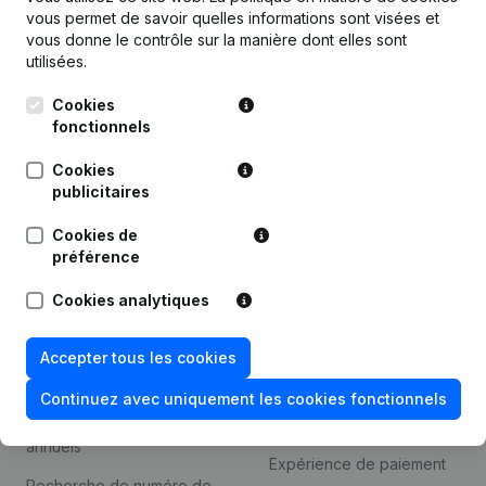
Produit
vous permet de savoir quelles informations sont visées et
vous donne le contrôle sur la manière dont elles sont
Informations d’entreprise
utilisées.
Monitoring
Français
Cookies
Recherche internationale
fonctionnels
Kantorenpark Everest
Prospection
Cookies
Leuvensesteenweg
publicitaires
iOS app
248D,
1800 Vilvoorde
Cookies de
Android app
préférence
Cookies analytiques
Thème
Plateforme
Accepter tous les cookies
Compliance et prévention
Intégrations
de la fraude
Continuez avec uniquement les cookies fonctionnels
Intégrations
Consulter des comptes
personnalisées
annuels
Expérience de paiement
Recherche de numéro de