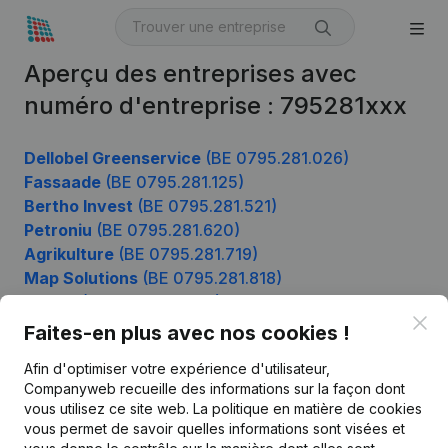
Aperçu des entreprises avec
numéro d'entreprise : 795281xxx
Dellobel Greenservice
(BE 0795.281.026)
Fassaade
(BE 0795.281.125)
Bertho Invest
(BE 0795.281.521)
Petroniu
(BE 0795.281.620)
Agrikulture
(BE 0795.281.719)
Map Solutions
(BE 0795.281.818)
G-M-G
(BE 0795.281.917)
Clo
Faites-en plus avec nos cookies !
Afin d'optimiser votre expérience d'utilisateur,
Produit
Companyweb recueille des informations sur la façon dont
vous utilisez ce site web.
La politique en matière de cookies
Informations d’entreprise
vous permet de savoir quelles informations sont visées et