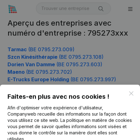
Aperçu des entreprises avec
numéro d'entreprise : 795273xxx
Tarmac
(BE 0795.273.009)
Szcn Kinésithérapie
(BE 0795.273.108)
Dorien Van Damme
(BE 0795.273.603)
Maeno
(BE 0795.273.702)
E-Trucks Europe Holding
(BE 0795.273.997)
Clo
Faites-en plus avec nos cookies !
Produit
Afin d'optimiser votre expérience d'utilisateur,
Companyweb recueille des informations sur la façon dont
Informations d’entreprise
vous utilisez ce site web.
La politique en matière de cookies
vous permet de savoir quelles informations sont visées et
Monitoring
Français
vous donne le contrôle sur la manière dont elles sont
Recherche internationale
utilisées.