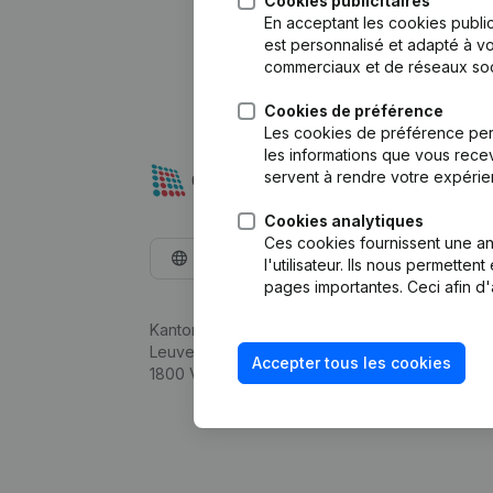
Cookies publicitaires
En acceptant les cookies public
est personnalisé et adapté à vo
commerciaux et de réseaux soc
Cookies de préférence
Les cookies de préférence per
les informations que vous recev
servent à rendre votre expérie
Cookies analytiques
Ces cookies fournissent une ana
Français
l'utilisateur. Ils nous permette
pages importantes. Ceci afin d'
Kantorenpark Everest
Leuvensesteenweg 248D,
Accepter tous les cookies
1800 Vilvoorde