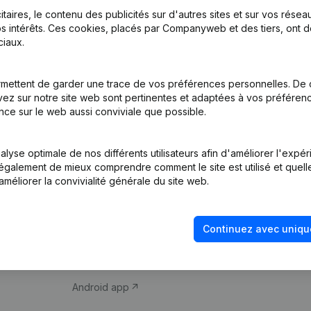
itaires, le contenu des publicités sur d'autres sites et sur vos rése
s intérêts. Ces cookies, placés par Companyweb et des tiers, ont d
iaux.
mettent de garder une trace de vos préférences personnelles. De 
ez sur notre site web sont pertinentes et adaptées à vos préférence
Produit
Thème
nce sur le web aussi conviviale que possible.
Informations
Compliance et pré
d’entreprise
fraude
lyse optimale de nos différents utilisateurs afin d'améliorer l'expé
nt également de mieux comprendre comment le site est utilisé et quell
Monitoring
Consulter des co
améliorer la convivialité générale du site web.
Recherche
Recherche de nu
internationale
Vérification de la 
Continuez avec uniqu
Prospection
iOS app
Android app