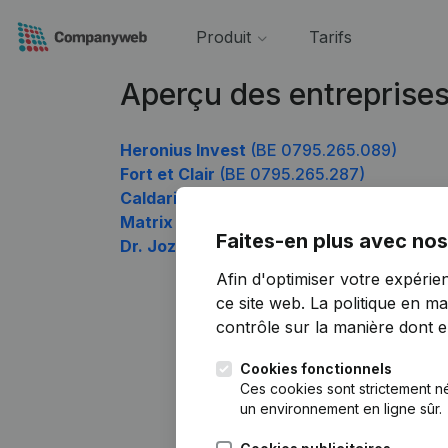
Produit
Tarifs
Aperçu des entreprise
Heronius Invest
(BE 0795.265.089)
Fort et Clair
(BE 0795.265.287)
Caldarius
(BE 0795.265.584)
Matrix
(BE 0795.265.782)
Faites-en plus avec nos
Dr. Jozefien Roose
(BE 0795.265.881)
Afin d'optimiser votre expérie
ce site web.
La politique en ma
contrôle sur la manière dont ell
Cookies fonctionnels
Ces cookies sont strictement n
un environnement en ligne sûr.