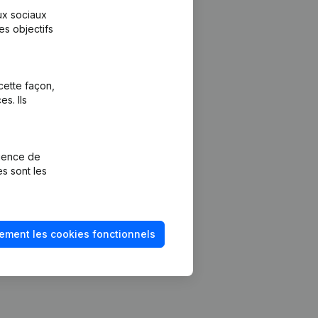
aux sociaux
es objectifs
cette façon,
s. Ils
Plateforme
vention de la
Intégrations
rience de
Intégrations
es sont les
mptes annuels
personnalisées
méro de TVA
Expérience de
paiement
solvabilité
ement les cookies fonctionnels
Contact
Tarifs