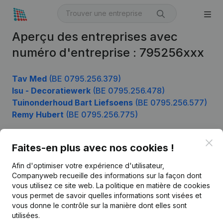
Aperçu des entreprises avec
numéro d'entreprise : 795256xxx
Tav Med
(BE 0795.256.379)
Isu - Decoratiewerk
(BE 0795.256.478)
Tuinonderhoud Bart Liefsoens
(BE 0795.256.577)
Remy Hubert
(BE 0795.256.775)
Clo
Faites-en plus avec nos cookies !
Produit
Afin d'optimiser votre expérience d'utilisateur,
Informations d’entreprise
Companyweb recueille des informations sur la façon dont
vous utilisez ce site web.
La politique en matière de cookies
Monitoring
Français
vous permet de savoir quelles informations sont visées et
vous donne le contrôle sur la manière dont elles sont
Recherche internationale
utilisées.