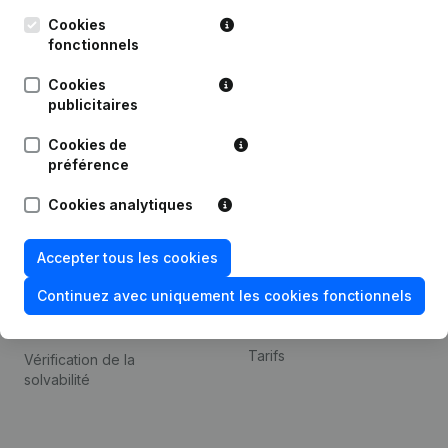
Kantorenpark Everest
Prospection
Leuvensesteenweg
Cookies
iOS app
248D,
fonctionnels
1800 Vilvoorde
Android app
Cookies
publicitaires
Cookies de
Thème
Plateforme
préférence
Compliance et prévention
Intégrations
Cookies analytiques
de la fraude
Intégrations
Consulter des comptes
personnalisées
Accepter tous les cookies
annuels
Expérience de paiement
Continuez avec uniquement les cookies fonctionnels
Recherche de numéro de
Contact
TVA
Tarifs
Vérification de la
solvabilité