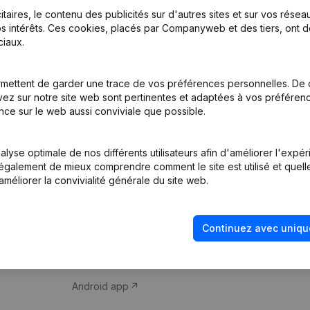
itaires, le contenu des publicités sur d'autres sites et sur vos rése
s intérêts. Ces cookies, placés par Companyweb et des tiers, ont d
iaux.
mettent de garder une trace de vos préférences personnelles. De 
ez sur notre site web sont pertinentes et adaptées à vos préférence
Produit
Thème
nce sur le web aussi conviviale que possible.
Informations
Compliance et pré
d’entreprise
fraude
lyse optimale de nos différents utilisateurs afin d'améliorer l'expé
nt également de mieux comprendre comment le site est utilisé et quell
Monitoring
Consulter des co
améliorer la convivialité générale du site web.
Recherche
Recherche de nu
internationale
Vérification de la 
Continuez avec uniqu
Prospection
iOS app
Android app