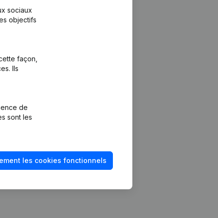
aux sociaux
es objectifs
cette façon,
s. Ils
Plateforme
vention de la
Intégrations
rience de
Intégrations
es sont les
mptes annuels
personnalisées
méro de TVA
Expérience de
paiement
solvabilité
ement les cookies fonctionnels
Contact
Tarifs