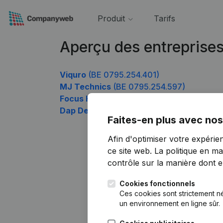
Produit
Tarifs
Aperçu des entreprise
Viquro
(BE 0795.254.401)
MJ Technics
(BE 0795.254.597)
Focus Hospitality
(BE 0795.254.696)
Dap De Linde Gezelschapsdieren
(BE 079
Faites-en plus avec nos
Afin d'optimiser votre expérie
ce site web.
La politique en ma
contrôle sur la manière dont ell
Cookies fonctionnels
Ces cookies sont strictement n
un environnement en ligne sûr.