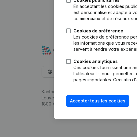
Cookies publicitaires
En acceptant les cookies public
est personnalisé et adapté à vo
commerciaux et de réseaux soc
Cookies de préférence
Les cookies de préférence per
les informations que vous recev
servent à rendre votre expérie
Cookies analytiques
Ces cookies fournissent une ana
Français
l'utilisateur. Ils nous permette
pages importantes. Ceci afin d'
Kantorenpark Everest
Leuvensesteenweg 248D,
Accepter tous les cookies
1800 Vilvoorde