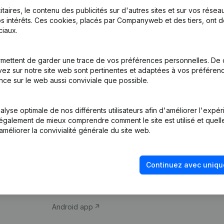
itaires, le contenu des publicités sur d'autres sites et sur vos rése
s intérêts. Ces cookies, placés par Companyweb et des tiers, ont d
iaux.
mettent de garder une trace de vos préférences personnelles. De 
ez sur notre site web sont pertinentes et adaptées à vos préférence
Produit
Thème
nce sur le web aussi conviviale que possible.
Informations
Compliance et pré
d’entreprise
fraude
lyse optimale de nos différents utilisateurs afin d'améliorer l'expé
nt également de mieux comprendre comment le site est utilisé et quell
Monitoring
Consulter des co
améliorer la convivialité générale du site web.
Recherche
Recherche de nu
internationale
Vérification de la 
Continuez avec uniqu
Prospection
iOS app
Android app