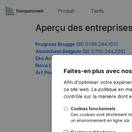
Produit
Tarifs
Aperçu des entreprise
Progress Brugge
(BE 0795.244.107)
Alumichem Belgium
(BE 0795.244.206)
Eko Architecture
(BE 0795.244.305)
Nova Logistics
(BE 0795.244.503)
Faites-en plus avec nos
Art Power Invest
(BE 0795.244.602)
Afin d'optimiser votre expérie
ce site web.
La politique en ma
contrôle sur la manière dont ell
Cookies fonctionnels
Ces cookies sont strictement n
un environnement en ligne sûr.