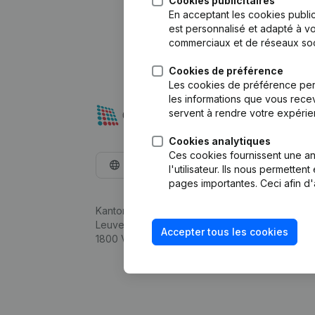
Cookies publicitaires
En acceptant les cookies public
est personnalisé et adapté à vo
commerciaux et de réseaux soc
Cookies de préférence
Les cookies de préférence per
les informations que vous recev
servent à rendre votre expérie
Cookies analytiques
Ces cookies fournissent une ana
Français
l'utilisateur. Ils nous permette
pages importantes. Ceci afin d'
Kantorenpark Everest
Leuvensesteenweg 248D,
Accepter tous les cookies
1800 Vilvoorde