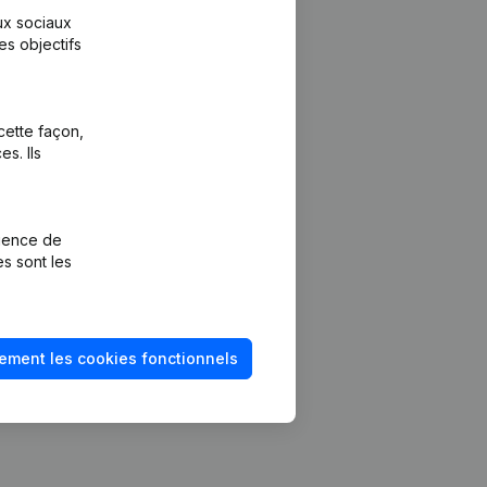
aux sociaux
es objectifs
cette façon,
s. Ils
Plateforme
vention de la
Intégrations
rience de
Intégrations
es sont les
mptes annuels
personnalisées
méro de TVA
Expérience de
paiement
solvabilité
ement les cookies fonctionnels
Contact
Tarifs