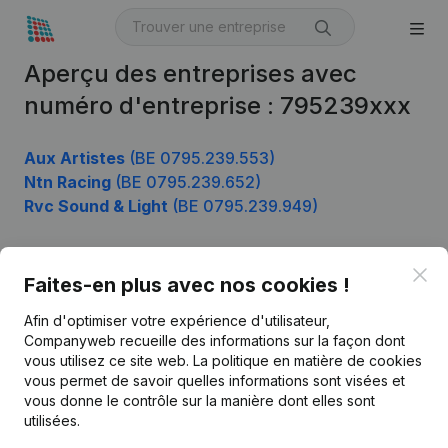
Aperçu des entreprises avec
numéro d'entreprise : 795239xxx
Aux Artistes
(BE 0795.239.553)
Ntn Racing
(BE 0795.239.652)
Rvc Sound & Light
(BE 0795.239.949)
Clo
Faites-en plus avec nos cookies !
Produit
Afin d'optimiser votre expérience d'utilisateur,
Informations d’entreprise
Companyweb recueille des informations sur la façon dont
Monitoring
vous utilisez ce site web.
La politique en matière de cookies
Français
vous permet de savoir quelles informations sont visées et
Recherche internationale
vous donne le contrôle sur la manière dont elles sont
utilisées.
Kantorenpark Everest
Prospection
Leuvensesteenweg