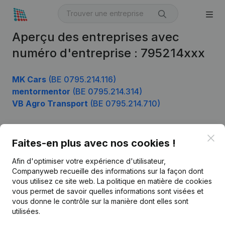
Aperçu des entreprises avec
numéro d'entreprise : 795214xxx
MK Cars
(BE 0795.214.116)
mentormentor
(BE 0795.214.314)
VB Agro Transport
(BE 0795.214.710)
Clo
Faites-en plus avec nos cookies !
Produit
Afin d'optimiser votre expérience d'utilisateur,
Informations d’entreprise
Companyweb recueille des informations sur la façon dont
Monitoring
vous utilisez ce site web.
La politique en matière de cookies
Français
vous permet de savoir quelles informations sont visées et
Recherche internationale
vous donne le contrôle sur la manière dont elles sont
utilisées.
Kantorenpark Everest
Prospection
Leuvensesteenweg