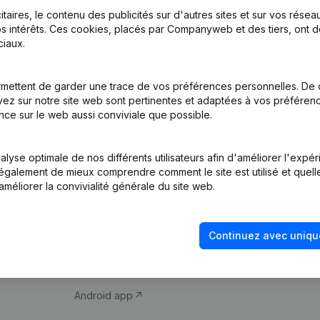
itaires, le contenu des publicités sur d'autres sites et sur vos rése
s intérêts. Ces cookies, placés par Companyweb et des tiers, ont d
iaux.
mettent de garder une trace de vos préférences personnelles. De 
ez sur notre site web sont pertinentes et adaptées à vos préférence
Produit
Thème
nce sur le web aussi conviviale que possible.
Informations
Compliance et pré
d’entreprise
fraude
lyse optimale de nos différents utilisateurs afin d'améliorer l'expé
nt également de mieux comprendre comment le site est utilisé et quell
Monitoring
Consulter des co
améliorer la convivialité générale du site web.
Recherche
Recherche de nu
internationale
Vérification de la 
Continuez avec uniqu
Prospection
iOS app
Android app