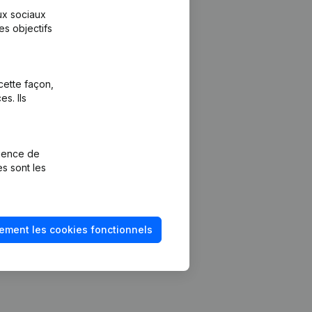
aux sociaux
es objectifs
cette façon,
s. Ils
Plateforme
vention de la
Intégrations
rience de
Intégrations
es sont les
mptes annuels
personnalisées
méro de TVA
Expérience de
paiement
solvabilité
ement les cookies fonctionnels
Contact
Tarifs