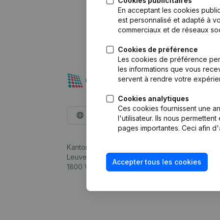
Cookies publicitaires
En acceptant les cookies public
est personnalisé et adapté à vo
commerciaux et de réseaux soc
Cookies de préférence
Les cookies de préférence per
les informations que vous recev
servent à rendre votre expérie
Cookies analytiques
Ces cookies fournissent une ana
Français
l'utilisateur. Ils nous permette
pages importantes. Ceci afin d'
Kantorenpark Everest
Leuvensesteenweg 248D,
Accepter tous les cookies
1800 Vilvoorde