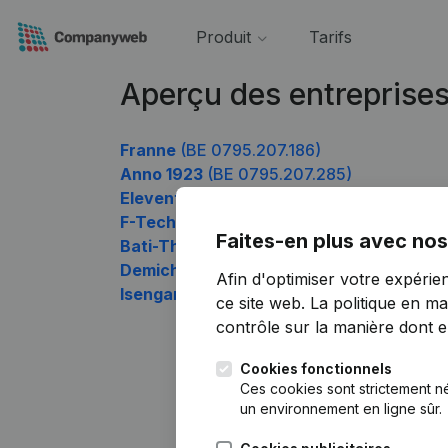
Produit
Tarifs
Aperçu des entreprise
Franne
(BE 0795.207.186)
Anno 1923
(BE 0795.207.285)
Elevent Technics
(BE 0795.207.384)
F-Tech Consult
(BE 0795.207.483)
Faites-en plus avec nos
Bati-Thuin
(BE 0795.207.582)
Demich
(BE 0795.207.780)
Afin d'optimiser votre expérie
Isengard Guilde
(BE 0795.207.978)
ce site web.
La politique en ma
contrôle sur la manière dont ell
Cookies fonctionnels
Ces cookies sont strictement n
un environnement en ligne sûr.