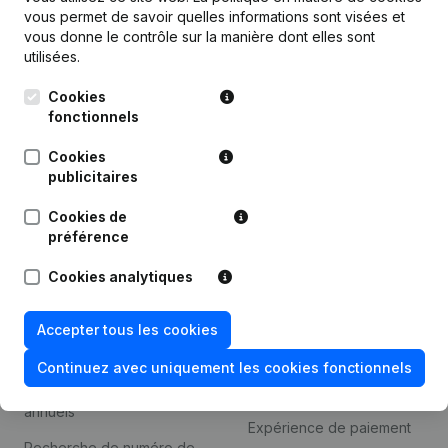
Produit
vous permet de savoir quelles informations sont visées et
vous donne le contrôle sur la manière dont elles sont
Informations d’entreprise
utilisées.
Monitoring
Français
Cookies
Recherche internationale
fonctionnels
Kantorenpark Everest
Prospection
Cookies
Leuvensesteenweg
publicitaires
iOS app
248D,
1800 Vilvoorde
Cookies de
Android app
préférence
Cookies analytiques
Thème
Plateforme
Accepter tous les cookies
Compliance et prévention
Intégrations
de la fraude
Continuez avec uniquement les cookies fonctionnels
Intégrations
Consulter des comptes
personnalisées
annuels
Expérience de paiement
Recherche de numéro de