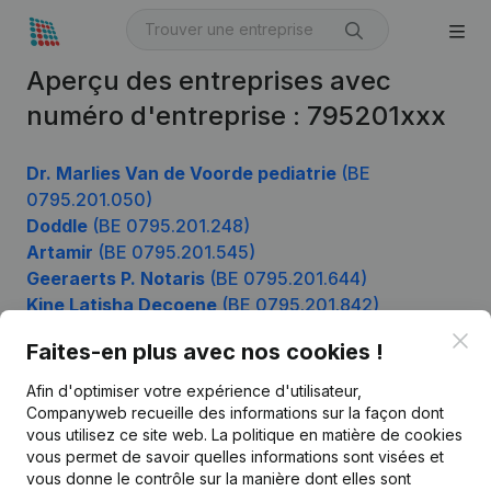
Aperçu des entreprises avec
numéro d'entreprise : 795201xxx
Dr. Marlies Van de Voorde pediatrie
(BE
0795.201.050)
Doddle
(BE 0795.201.248)
Artamir
(BE 0795.201.545)
Geeraerts P. Notaris
(BE 0795.201.644)
Kine Latisha Decoene
(BE 0795.201.842)
Clo
Faites-en plus avec nos cookies !
Afin d'optimiser votre expérience d'utilisateur,
Produit
Companyweb recueille des informations sur la façon dont
Informations d’entreprise
vous utilisez ce site web.
La politique en matière de cookies
vous permet de savoir quelles informations sont visées et
Monitoring
Français
vous donne le contrôle sur la manière dont elles sont