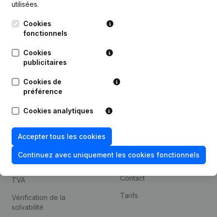
utilisées.
Recherche internationale
Cookies
Kantorenpark Everest
Prospection
fonctionnels
Leuvensesteenweg
iOS app
248D,
Cookies
1800 Vilvoorde
Android app
publicitaires
Cookies de
préférence
Thème
Plateforme
Cookies analytiques
Compliance et prévention
Intégrations
de la fraude
Intégrations
Accepter tous les cookies
Consulter des comptes
personnalisées
annuels
Continuez avec uniquement les cookies fonctionnels
Expérience de paiement
Recherche de numéro de
Contact
TVA
Tarifs
Vérification de la
solvabilité