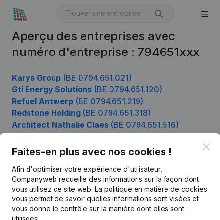
Aperçu des entreprises avec
numéro d'entreprise : 794651xxx
Karys Group
(BE 0794.651.021)
Gti Energy Solutions
(BE 0794.651.120)
Refuel Antwerp
(BE 0794.651.219)
Redstone Holding
(BE 0794.651.318)
Architect Nathalie Claes
(BE 0794.651.516)
Clo
Faites-en plus avec nos cookies !
Produit
Afin d'optimiser votre expérience d'utilisateur,
Companyweb recueille des informations sur la façon dont
Informations d’entreprise
vous utilisez ce site web.
La politique en matière de cookies
vous permet de savoir quelles informations sont visées et
Monitoring
Français
vous donne le contrôle sur la manière dont elles sont
Recherche internationale
utilisées.