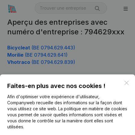
Aperçu des entreprises avec
numéro d'entreprise : 794629xxx
Bicycleat
(BE 0794.629.443)
Morilie
(BE 0794.629.641)
Vhotraco
(BE 0794.629.839)
Clo
Faites-en plus avec nos cookies !
Produit
Afin d'optimiser votre expérience d'utilisateur,
Informations d’entreprise
Companyweb recueille des informations sur la façon dont
Monitoring
vous utilisez ce site web.
La politique en matière de cookies
Français
vous permet de savoir quelles informations sont visées et
Recherche internationale
vous donne le contrôle sur la manière dont elles sont
utilisées.
Kantorenpark Everest
Prospection
Leuvensesteenweg