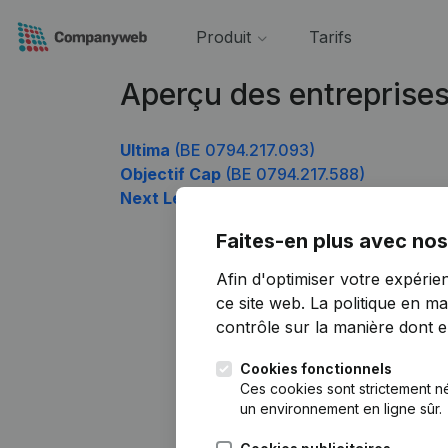
Produit
Tarifs
Aperçu des entreprise
Ultima
(BE 0794.217.093)
Objectif Cap
(BE 0794.217.588)
Next Level Mgmt
(BE 0794.217.687)
Faites-en plus avec nos
Afin d'optimiser votre expérie
ce site web.
La politique en ma
contrôle sur la manière dont ell
Cookies fonctionnels
Ces cookies sont strictement n
un environnement en ligne sûr.