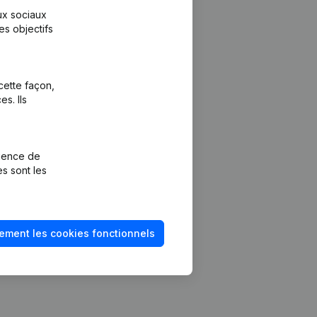
aux sociaux
es objectifs
cette façon,
s. Ils
Plateforme
vention de la
Intégrations
rience de
Intégrations
es sont les
mptes annuels
personnalisées
méro de TVA
Expérience de
paiement
solvabilité
ement les cookies fonctionnels
Contact
Tarifs