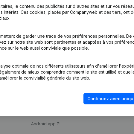
itaires, le contenu des publicités sur d'autres sites et sur vos rése
s intérêts. Ces cookies, placés par Companyweb et des tiers, ont d
iaux.
mettent de garder une trace de vos préférences personnelles. De 
ez sur notre site web sont pertinentes et adaptées à vos préférence
Produit
Thème
nce sur le web aussi conviviale que possible.
Informations
Compliance et pré
d’entreprise
fraude
lyse optimale de nos différents utilisateurs afin d'améliorer l'expé
nt également de mieux comprendre comment le site est utilisé et quell
Monitoring
Consulter des co
améliorer la convivialité générale du site web.
Recherche
Recherche de nu
internationale
Vérification de la 
Continuez avec uniqu
Prospection
iOS app
Android app