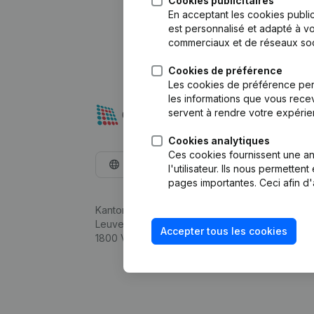
Cookies publicitaires
En acceptant les cookies public
est personnalisé et adapté à vo
commerciaux et de réseaux soc
Cookies de préférence
Les cookies de préférence per
les informations que vous recev
servent à rendre votre expérie
Cookies analytiques
Ces cookies fournissent une ana
Français
l'utilisateur. Ils nous permette
pages importantes. Ceci afin d'
Kantorenpark Everest
Leuvensesteenweg 248D,
Accepter tous les cookies
1800 Vilvoorde