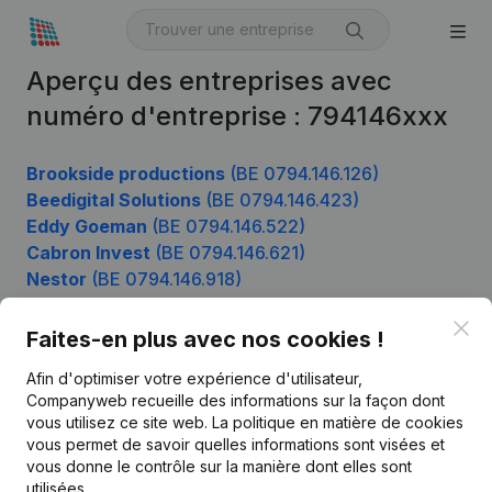
Aperçu des entreprises avec
numéro d'entreprise : 794146xxx
Brookside productions
(BE 0794.146.126)
Beedigital Solutions
(BE 0794.146.423)
Eddy Goeman
(BE 0794.146.522)
Cabron Invest
(BE 0794.146.621)
Nestor
(BE 0794.146.918)
Clo
Faites-en plus avec nos cookies !
Produit
Afin d'optimiser votre expérience d'utilisateur,
Companyweb recueille des informations sur la façon dont
Informations d’entreprise
vous utilisez ce site web.
La politique en matière de cookies
vous permet de savoir quelles informations sont visées et
Monitoring
Français
vous donne le contrôle sur la manière dont elles sont
Recherche internationale
utilisées.