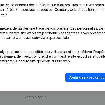
itaires, le contenu des publicités sur d'autres sites et sur vos rése
s intérêts. Ces cookies, placés par Companyweb et des tiers, ont d
iaux.
mettent de garder une trace de vos préférences personnelles. De 
ez sur notre site web sont pertinentes et adaptées à vos préférence
Produit
Thème
nce sur le web aussi conviviale que possible.
Informations
Compliance et pré
d’entreprise
fraude
lyse optimale de nos différents utilisateurs afin d'améliorer l'expé
nt également de mieux comprendre comment le site est utilisé et quell
Monitoring
Consulter des co
améliorer la convivialité générale du site web.
Recherche
Recherche de nu
internationale
Vérification de la 
Continuez avec uniqu
Prospection
iOS app
Android app