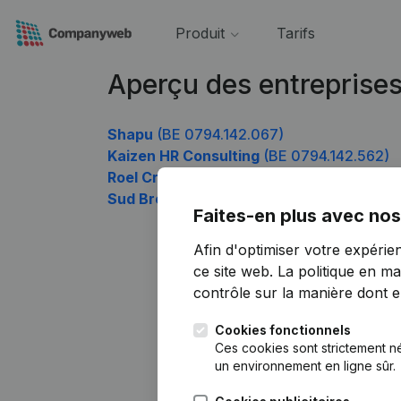
Produit
Tarifs
Aperçu des entreprise
Shapu
(BE 0794.142.067)
Kaizen HR Consulting
(BE 0794.142.562)
Roel Crabbe - Anam Cara
(BE 0794.142.66
Sud Brothers Services
(BE 0794.142.859)
Faites-en plus avec nos
Afin d'optimiser votre expérie
ce site web.
La politique en ma
contrôle sur la manière dont ell
Cookies fonctionnels
Ces cookies sont strictement n
un environnement en ligne sûr.