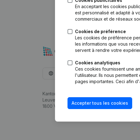
Cookies publicitaires
En acceptant les cookies public
est personnalisé et adapté à vo
commerciaux et de réseaux soc
Cookies de préférence
Les cookies de préférence per
les informations que vous recev
servent à rendre votre expérie
Cookies analytiques
Ces cookies fournissent une ana
Français
l'utilisateur. Ils nous permette
pages importantes. Ceci afin d'
Kantorenpark Everest
Leuvensesteenweg 248D,
Accepter tous les cookies
1800 Vilvoorde