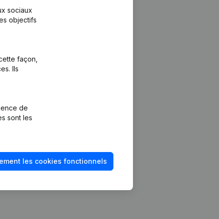
aux sociaux
es objectifs
cette façon,
s. Ils
Plateforme
vention de la
Intégrations
rience de
Intégrations
es sont les
mptes annuels
personnalisées
méro de TVA
Expérience de
paiement
solvabilité
ement les cookies fonctionnels
Contact
Tarifs