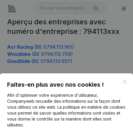
Aperçu des entreprises avec
numéro d'entreprise : 794113xxx
Acr Racing
(BE 0794.113.165)
Woodlake
(BE 0794.113.759)
GoodSide
(BE 0794.113.957)
Clo
Faites-en plus avec nos cookies !
Produit
Afin d'optimiser votre expérience d'utilisateur,
Informations d’entreprise
Companyweb recueille des informations sur la façon dont
Monitoring
vous utilisez ce site web.
La politique en matière de cookies
Français
vous permet de savoir quelles informations sont visées et
Recherche internationale
vous donne le contrôle sur la manière dont elles sont
utilisées.
Kantorenpark Everest
Prospection
Leuvensesteenweg