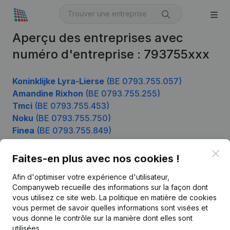
Aperçu des entreprises avec
numéro d'entreprise : 793755xxx
Koninklijke Lyra-Lierse
(BE 0793.755.057)
Amandine Rixhon
(BE 0793.755.255)
Tmci
(BE 0793.755.453)
Noku
(BE 0793.755.750)
Finea
(BE 0793.755.849)
Clo
Faites-en plus avec nos cookies !
Produit
Afin d'optimiser votre expérience d'utilisateur,
Companyweb recueille des informations sur la façon dont
Informations d’entreprise
vous utilisez ce site web.
La politique en matière de cookies
vous permet de savoir quelles informations sont visées et
Monitoring
Français
vous donne le contrôle sur la manière dont elles sont
Recherche internationale
utilisées.