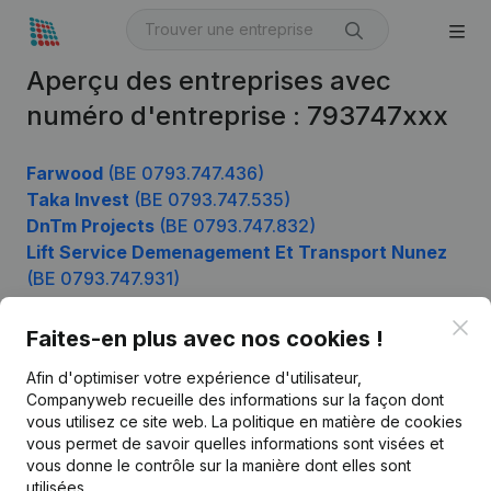
Aperçu des entreprises avec
numéro d'entreprise : 793747xxx
Farwood
(BE 0793.747.436)
Taka Invest
(BE 0793.747.535)
DnTm Projects
(BE 0793.747.832)
Lift Service Demenagement Et Transport Nunez
(BE 0793.747.931)
Clo
Faites-en plus avec nos cookies !
Produit
Afin d'optimiser votre expérience d'utilisateur,
Companyweb recueille des informations sur la façon dont
Informations d’entreprise
vous utilisez ce site web.
La politique en matière de cookies
vous permet de savoir quelles informations sont visées et
Monitoring
Français
vous donne le contrôle sur la manière dont elles sont
Recherche internationale
utilisées.