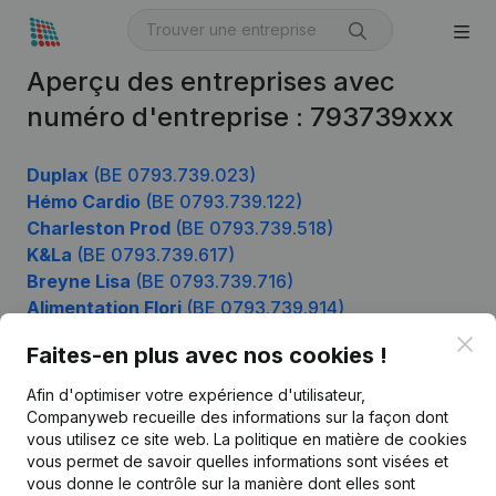
Aperçu des entreprises avec
numéro d'entreprise : 793739xxx
Duplax
(BE 0793.739.023)
Hémo Cardio
(BE 0793.739.122)
Charleston Prod
(BE 0793.739.518)
K&La
(BE 0793.739.617)
Breyne Lisa
(BE 0793.739.716)
Alimentation Flori
(BE 0793.739.914)
Clo
Faites-en plus avec nos cookies !
Afin d'optimiser votre expérience d'utilisateur,
Produit
Companyweb recueille des informations sur la façon dont
Informations d’entreprise
vous utilisez ce site web.
La politique en matière de cookies
vous permet de savoir quelles informations sont visées et
Monitoring
Français
vous donne le contrôle sur la manière dont elles sont