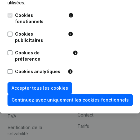
utilisées.
Recherche internationale
Cookies
Kantorenpark Everest
Prospection
fonctionnels
Leuvensesteenweg
iOS app
248D,
Cookies
1800 Vilvoorde
Android app
publicitaires
Cookies de
préférence
Thème
Plateforme
Cookies analytiques
Compliance et prévention
Intégrations
de la fraude
Intégrations
Accepter tous les cookies
Consulter des comptes
personnalisées
annuels
Continuez avec uniquement les cookies fonctionnels
Expérience de paiement
Recherche de numéro de
Contact
TVA
Tarifs
Vérification de la
solvabilité