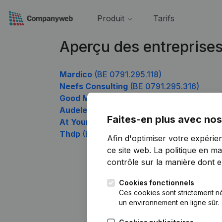
Produit
Tarifs
Aperçu des entreprise
Mardico
(BE 0791.295.118)
Neefs Consulting
(BE 0791.295.316)
Good Moon
(BE 0791.295.613)
Audelec
(BE 0791.295.712)
Faites-en plus avec nos
At Your Max
(BE 0791.295.811)
Thdp
(BE 0791.295.910)
Afin d'optimiser votre expérie
ce site web.
La politique en ma
contrôle sur la manière dont ell
Cookies fonctionnels
Ces cookies sont strictement n
un environnement en ligne sûr.