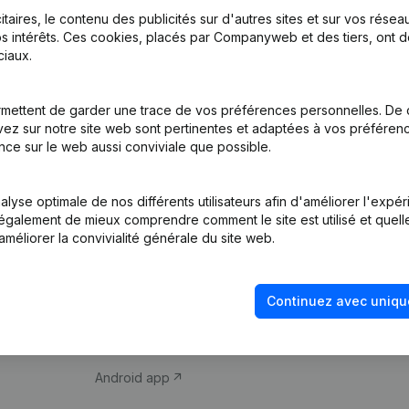
itaires, le contenu des publicités sur d'autres sites et sur vos rése
s intérêts. Ces cookies, placés par Companyweb et des tiers, ont d
iaux.
mettent de garder une trace de vos préférences personnelles. De 
ez sur notre site web sont pertinentes et adaptées à vos préférence
Produit
Thème
nce sur le web aussi conviviale que possible.
Informations
Compliance et pré
d’entreprise
fraude
lyse optimale de nos différents utilisateurs afin d'améliorer l'expé
nt également de mieux comprendre comment le site est utilisé et quell
Monitoring
Consulter des co
améliorer la convivialité générale du site web.
Recherche
Recherche de nu
internationale
Vérification de la 
Continuez avec uniqu
Prospection
iOS app
Android app