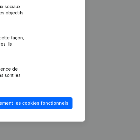
aux sociaux
es objectifs
cette façon,
s. Ils
Plateforme
vention de la
Intégrations
rience de
Intégrations
es sont les
mptes annuels
personnalisées
méro de TVA
Expérience de
paiement
solvabilité
ement les cookies fonctionnels
Contact
Tarifs