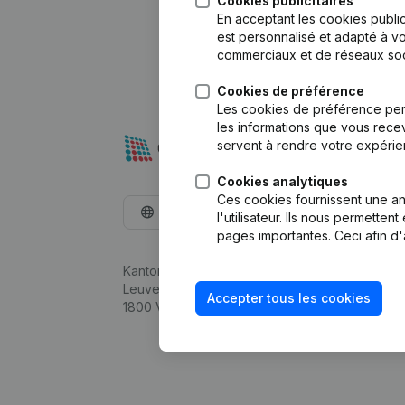
Cookies publicitaires
En acceptant les cookies public
est personnalisé et adapté à vo
commerciaux et de réseaux soc
Cookies de préférence
Les cookies de préférence per
les informations que vous recev
servent à rendre votre expérie
Cookies analytiques
Ces cookies fournissent une ana
Français
l'utilisateur. Ils nous permette
pages importantes. Ceci afin d'
Kantorenpark Everest
Leuvensesteenweg 248D,
Accepter tous les cookies
1800 Vilvoorde