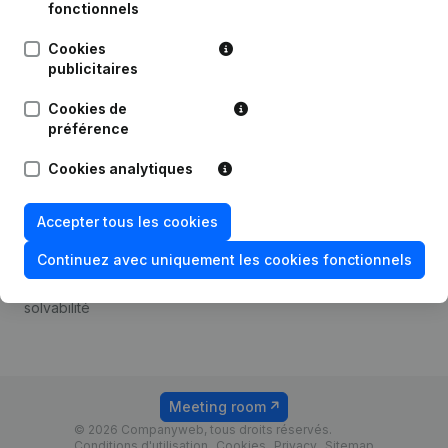
Android app
fonctionnels
Cookies
publicitaires
Thème
Plateforme
Cookies de
Compliance et prévention
Intégrations
préférence
de la fraude
Intégrations
Cookies analytiques
Consulter des comptes
personnalisées
annuels
Expérience de paiement
Accepter tous les cookies
Recherche de numéro de
Contact
TVA
Continuez avec uniquement les cookies fonctionnels
Tarifs
Vérification de la
solvabilité
Meeting room
© 2026 Companyweb, tous droits réservés.
Conditions d'utilisation
Cookies
Privacy
Sitemap