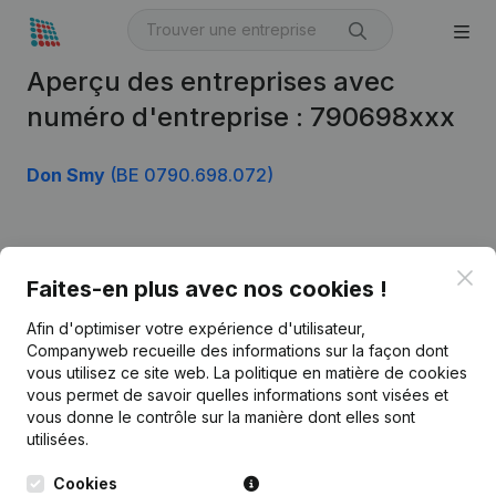
Aperçu des entreprises avec
numéro d'entreprise : 790698xxx
Don Smy
(BE 0790.698.072)
Produit
Clo
Faites-en plus avec nos cookies !
Informations d’entreprise
Afin d'optimiser votre expérience d'utilisateur,
Monitoring
Français
Companyweb recueille des informations sur la façon dont
vous utilisez ce site web.
La politique en matière de cookies
Recherche internationale
vous permet de savoir quelles informations sont visées et
vous donne le contrôle sur la manière dont elles sont
Kantorenpark Everest
Prospection
utilisées.
Leuvensesteenweg
iOS app
248D,
Cookies
1800 Vilvoorde