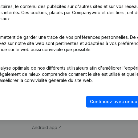
itaires, le contenu des publicités sur d'autres sites et sur vos rése
s intérêts. Ces cookies, placés par Companyweb et des tiers, ont d
iaux.
mettent de garder une trace de vos préférences personnelles. De 
ez sur notre site web sont pertinentes et adaptées à vos préférence
Produit
Thème
nce sur le web aussi conviviale que possible.
Informations
Compliance et pré
d’entreprise
fraude
lyse optimale de nos différents utilisateurs afin d'améliorer l'expé
nt également de mieux comprendre comment le site est utilisé et quell
Monitoring
Consulter des co
améliorer la convivialité générale du site web.
Recherche
Recherche de nu
internationale
Vérification de la 
Continuez avec uniqu
Prospection
iOS app
Android app