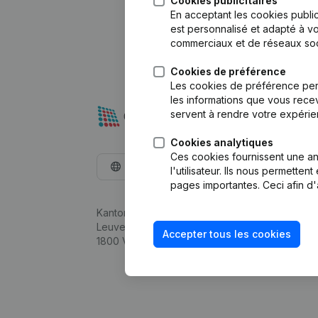
Cookies publicitaires
En acceptant les cookies public
est personnalisé et adapté à vo
commerciaux et de réseaux soc
Cookies de préférence
Les cookies de préférence per
les informations que vous recev
servent à rendre votre expérie
Cookies analytiques
Ces cookies fournissent une ana
Français
l'utilisateur. Ils nous permette
pages importantes. Ceci afin d'
Kantorenpark Everest
Leuvensesteenweg 248D,
Accepter tous les cookies
1800 Vilvoorde