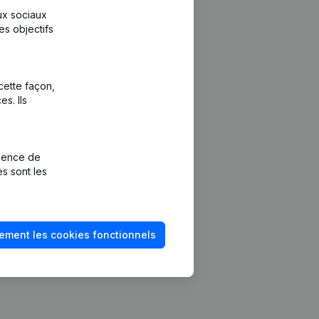
aux sociaux
es objectifs
cette façon,
s. Ils
Plateforme
vention de la
Intégrations
rience de
Intégrations
es sont les
mptes annuels
personnalisées
méro de TVA
Expérience de
paiement
solvabilité
ement les cookies fonctionnels
Contact
Tarifs