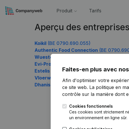
Produit
Tarifs
Aperçu des entreprise
Koikil
(BE 0790.690.055)
Authentic Food Connection
(BE 0790.690
Wuestenbergs Kinesitherapie
(BE 0790.
Evi-Project
(BE 0790.690.451)
Faites-en plus avec nos
Estelis Care
(BE 0790.690.649)
Vloerwerken Kevin Decavel
(BE 0790.69
Afin d'optimiser votre expérie
Dhanis
(BE 0790.690.946)
ce site web.
La politique en ma
contrôle sur la manière dont ell
Cookies fonctionnels
Ces cookies sont strictement n
un environnement en ligne sûr.