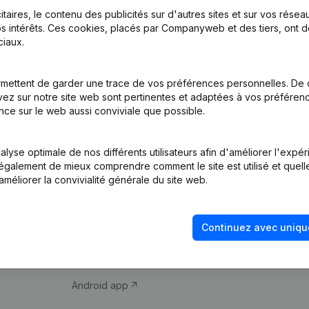
itaires, le contenu des publicités sur d'autres sites et sur vos rése
s intérêts. Ces cookies, placés par Companyweb et des tiers, ont d
iaux.
mettent de garder une trace de vos préférences personnelles. De 
ez sur notre site web sont pertinentes et adaptées à vos préférence
Produit
Thème
nce sur le web aussi conviviale que possible.
Informations
Compliance et pré
d’entreprise
fraude
lyse optimale de nos différents utilisateurs afin d'améliorer l'expé
nt également de mieux comprendre comment le site est utilisé et quell
Monitoring
Consulter des co
améliorer la convivialité générale du site web.
Recherche
Recherche de nu
internationale
Vérification de la 
Continuez avec uniqu
Prospection
iOS app
Android app