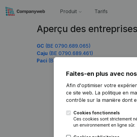
Produit
Tarifs
Aperçu des entreprise
GC
(BE 0790.689.065)
Caju
(BE 0790.689.461)
Paci
(BE 0790.689.857)
Faites-en plus avec nos
Afin d'optimiser votre expérie
ce site web.
La politique en ma
contrôle sur la manière dont ell
Cookies fonctionnels
Ces cookies sont strictement n
un environnement en ligne sûr.