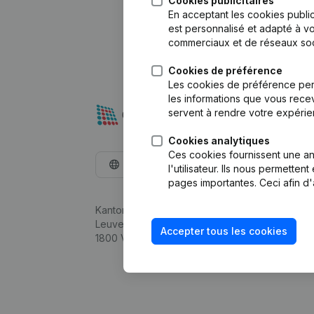
Cookies publicitaires
En acceptant les cookies public
est personnalisé et adapté à vo
commerciaux et de réseaux soc
Cookies de préférence
Les cookies de préférence per
les informations que vous recev
servent à rendre votre expérie
Cookies analytiques
Ces cookies fournissent une ana
Français
l'utilisateur. Ils nous permette
pages importantes. Ceci afin d'
Kantorenpark Everest
Leuvensesteenweg 248D,
Accepter tous les cookies
1800 Vilvoorde