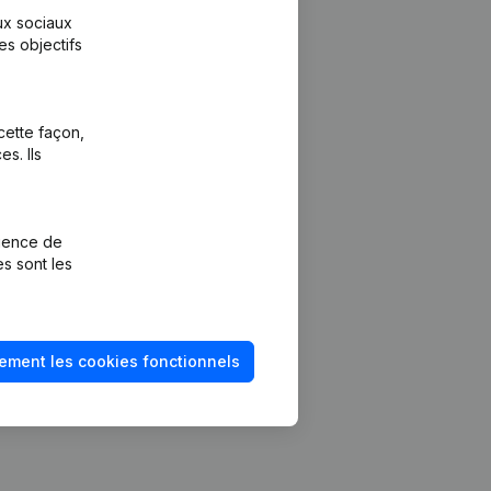
aux sociaux
es objectifs
cette façon,
s. Ils
Plateforme
vention de la
Intégrations
rience de
Intégrations
es sont les
mptes annuels
personnalisées
méro de TVA
Expérience de
paiement
solvabilité
ement les cookies fonctionnels
Contact
Tarifs