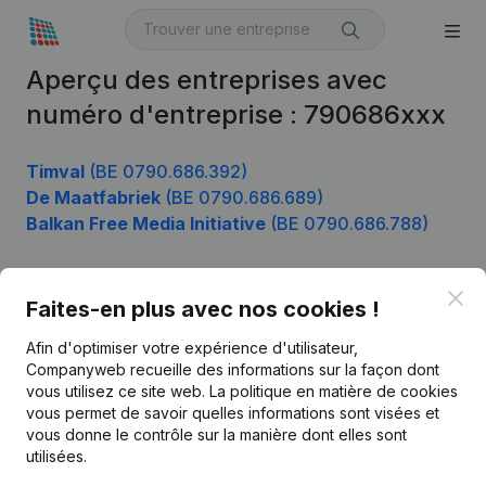
Aperçu des entreprises avec
numéro d'entreprise : 790686xxx
Timval
(BE 0790.686.392)
De Maatfabriek
(BE 0790.686.689)
Balkan Free Media Initiative
(BE 0790.686.788)
Clo
Faites-en plus avec nos cookies !
Produit
Afin d'optimiser votre expérience d'utilisateur,
Informations d’entreprise
Companyweb recueille des informations sur la façon dont
Monitoring
vous utilisez ce site web.
La politique en matière de cookies
Français
vous permet de savoir quelles informations sont visées et
Recherche internationale
vous donne le contrôle sur la manière dont elles sont
utilisées.
Kantorenpark Everest
Prospection
Leuvensesteenweg