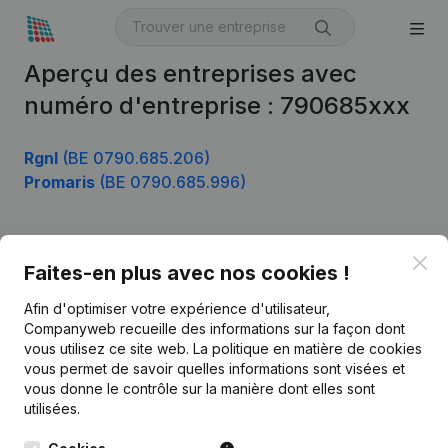
Aperçu des entreprises avec
numéro d'entreprise : 790685xxx
Rgnl
(BE 0790.685.206)
Promaris
(BE 0790.685.996)
Clo
Produit
Faites-en plus avec nos cookies !
Informations d’entreprise
Afin d'optimiser votre expérience d'utilisateur,
Companyweb recueille des informations sur la façon dont
Monitoring
Français
vous utilisez ce site web.
La politique en matière de cookies
vous permet de savoir quelles informations sont visées et
Recherche internationale
vous donne le contrôle sur la manière dont elles sont
Kantorenpark Everest
Prospection
utilisées.
Leuvensesteenweg
iOS app
248D,