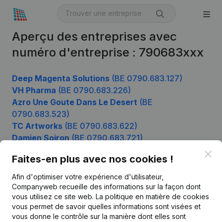
Aperçu des entreprises avec
numéro d'entreprise : 790683xxx
Deep Magenta Solutions
(BE 0790.683.127)
VH Pharma
(BE 0790.683.226)
Azro Une Goute Dans Le Desert
(BE
0790.683.523)
TC Artworks
(BE 0790.683.622)
Damien Soiron
(BE 0790.683.721)
Clo
Faites-en plus avec nos cookies !
Afin d'optimiser votre expérience d'utilisateur,
Produit
Companyweb recueille des informations sur la façon dont
Informations d’entreprise
vous utilisez ce site web.
La politique en matière de cookies
vous permet de savoir quelles informations sont visées et
Monitoring
Français
vous donne le contrôle sur la manière dont elles sont