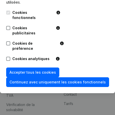
utilisées.
Recherche internationale
Cookies
Kantorenpark Everest
Prospection
fonctionnels
Leuvensesteenweg
iOS app
248D,
Cookies
1800 Vilvoorde
Android app
publicitaires
Cookies de
préférence
Thème
Plateforme
Cookies analytiques
Compliance et prévention
Intégrations
de la fraude
Intégrations
Accepter tous les cookies
Consulter des comptes
personnalisées
annuels
Continuez avec uniquement les cookies fonctionnels
Expérience de paiement
Recherche de numéro de
Contact
TVA
Tarifs
Vérification de la
solvabilité