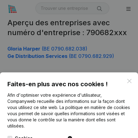
Aperçu des entreprises avec
numéro d'entreprise : 790682xxx
Gloria Harper
(BE 0790.682.038)
Ge Distribution Services
(BE 0790.682.929)
Clo
Produit
Faites-en plus avec nos cookies !
Informations d’entreprise
Afin d'optimiser votre expérience d'utilisateur,
Companyweb recueille des informations sur la façon dont
Monitoring
Français
vous utilisez ce site web.
La politique en matière de cookies
vous permet de savoir quelles informations sont visées et
Recherche internationale
vous donne le contrôle sur la manière dont elles sont
Kantorenpark Everest
Prospection
utilisées.
Leuvensesteenweg
iOS app
248D,