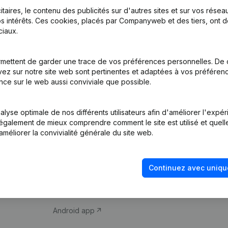
itaires, le contenu des publicités sur d'autres sites et sur vos rése
s intérêts. Ces cookies, placés par Companyweb et des tiers, ont d
iaux.
mettent de garder une trace de vos préférences personnelles. De 
ez sur notre site web sont pertinentes et adaptées à vos préférence
Produit
Thème
nce sur le web aussi conviviale que possible.
Informations
Compliance et pré
d’entreprise
fraude
lyse optimale de nos différents utilisateurs afin d'améliorer l'expé
nt également de mieux comprendre comment le site est utilisé et quell
Monitoring
Consulter des co
améliorer la convivialité générale du site web.
Recherche
Recherche de nu
internationale
Vérification de la 
Continuez avec uniqu
Prospection
iOS app
Android app