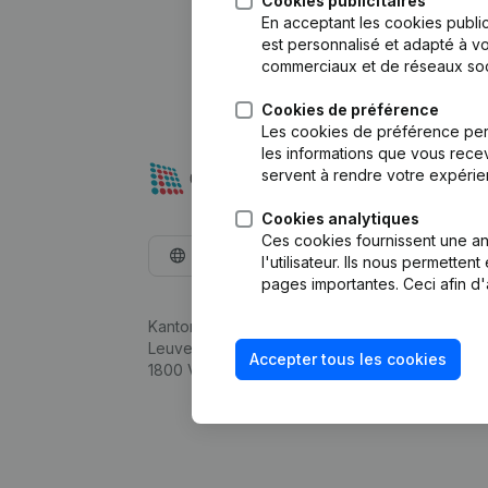
Cookies publicitaires
En acceptant les cookies public
est personnalisé et adapté à vo
commerciaux et de réseaux soc
Cookies de préférence
Les cookies de préférence per
les informations que vous recev
servent à rendre votre expérie
Cookies analytiques
Ces cookies fournissent une ana
Français
l'utilisateur. Ils nous permette
pages importantes. Ceci afin d'
Kantorenpark Everest
Leuvensesteenweg 248D,
Accepter tous les cookies
1800 Vilvoorde