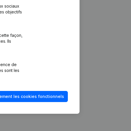
aux sociaux
es objectifs
cette façon,
s. Ils
Plateforme
vention de la
Intégrations
rience de
Intégrations
es sont les
mptes annuels
personnalisées
méro de TVA
Expérience de
paiement
solvabilité
ement les cookies fonctionnels
Contact
Tarifs