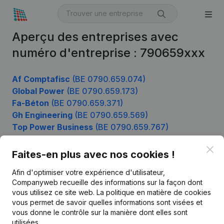
Aperçu des entreprises avec
numéro d'entreprise : 790659xxx
Af Comptafisc
(BE 0790.659.074)
Global Power
(BE 0790.659.173)
Fa-Béton
(BE 0790.659.371)
Gh Engineering
(BE 0790.659.569)
Top Power Business
(BE 0790.659.767)
Clo
Faites-en plus avec nos cookies !
Produit
Afin d'optimiser votre expérience d'utilisateur,
Companyweb recueille des informations sur la façon dont
Informations d’entreprise
vous utilisez ce site web.
La politique en matière de cookies
vous permet de savoir quelles informations sont visées et
Monitoring
Français
vous donne le contrôle sur la manière dont elles sont
Recherche internationale
utilisées.