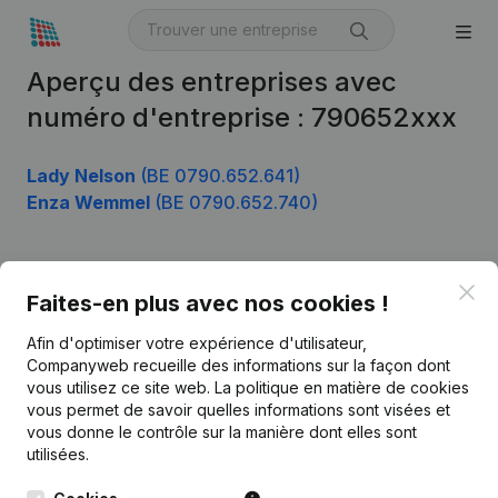
Aperçu des entreprises avec
numéro d'entreprise : 790652xxx
Lady Nelson
(BE 0790.652.641)
Enza Wemmel
(BE 0790.652.740)
Clo
Produit
Faites-en plus avec nos cookies !
Informations d’entreprise
Afin d'optimiser votre expérience d'utilisateur,
Companyweb recueille des informations sur la façon dont
Monitoring
Français
vous utilisez ce site web.
La politique en matière de cookies
vous permet de savoir quelles informations sont visées et
Recherche internationale
vous donne le contrôle sur la manière dont elles sont
Kantorenpark Everest
Prospection
utilisées.
Leuvensesteenweg
iOS app
248D,