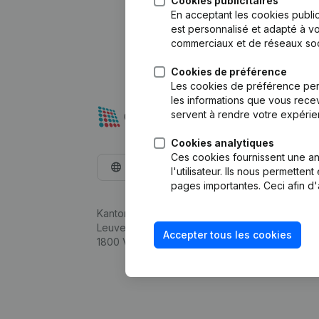
Cookies publicitaires
En acceptant les cookies public
est personnalisé et adapté à vo
commerciaux et de réseaux soc
Cookies de préférence
Les cookies de préférence per
les informations que vous recev
servent à rendre votre expérie
Cookies analytiques
Ces cookies fournissent une ana
Français
l'utilisateur. Ils nous permette
pages importantes. Ceci afin d'
Kantorenpark Everest
Leuvensesteenweg 248D,
Accepter tous les cookies
1800 Vilvoorde