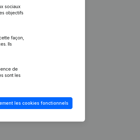
aux sociaux
es objectifs
cette façon,
s. Ils
Plateforme
vention de la
Intégrations
rience de
Intégrations
es sont les
mptes annuels
personnalisées
méro de TVA
Expérience de
paiement
solvabilité
ement les cookies fonctionnels
Contact
Tarifs