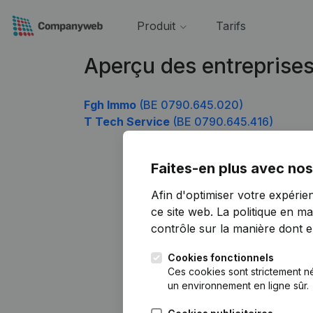
Produit
Tarifs
Aperçu des entreprise
Fgh Immo
(BE 0790.645.020)
T Tech Service
(BE 0790.645.416)
Faites-en plus avec nos
Afin d'optimiser votre expérie
ce site web.
La politique en ma
contrôle sur la manière dont ell
Cookies fonctionnels
Ces cookies sont strictement n
un environnement en ligne sûr.