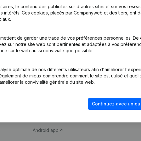
itaires, le contenu des publicités sur d'autres sites et sur vos rése
s intérêts. Ces cookies, placés par Companyweb et des tiers, ont d
iaux.
mettent de garder une trace de vos préférences personnelles. De 
ez sur notre site web sont pertinentes et adaptées à vos préférence
Produit
Thème
nce sur le web aussi conviviale que possible.
Informations
Compliance et pré
d’entreprise
fraude
lyse optimale de nos différents utilisateurs afin d'améliorer l'expé
nt également de mieux comprendre comment le site est utilisé et quell
Monitoring
Consulter des co
améliorer la convivialité générale du site web.
Recherche
Recherche de nu
internationale
Vérification de la 
Continuez avec uniqu
Prospection
iOS app
Android app