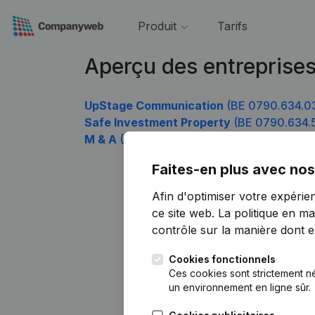
Produit
Tarifs
Aperçu des entreprise
UpStage Communication
(BE 0790.634.0
Safe Investment Property
(BE 0790.634.
M & A
(BE 0790.634.726)
Faites-en plus avec nos
Afin d'optimiser votre expérie
ce site web.
La politique en ma
contrôle sur la manière dont ell
Cookies fonctionnels
Ces cookies sont strictement n
un environnement en ligne sûr.