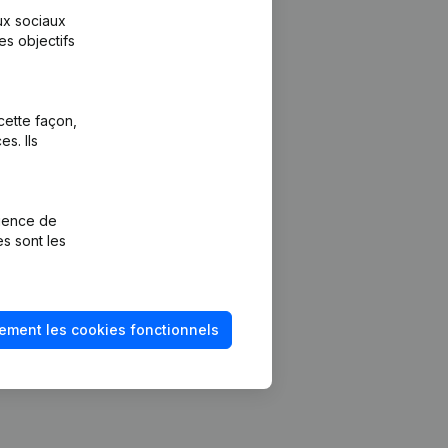
aux sociaux
es objectifs
cette façon,
s. Ils
Plateforme
vention de la
Intégrations
rience de
Intégrations
es sont les
mptes annuels
personnalisées
méro de TVA
Expérience de
paiement
solvabilité
ement les cookies fonctionnels
Contact
Tarifs