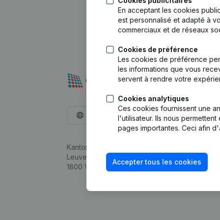
Cookies publicitaires
En acceptant les cookies public
est personnalisé et adapté à vo
commerciaux et de réseaux soc
Cookies de préférence
Les cookies de préférence per
les informations que vous recev
servent à rendre votre expérie
Cookies analytiques
Ces cookies fournissent une ana
Français
l'utilisateur. Ils nous permette
pages importantes. Ceci afin d'
Kantorenpark Everest
Leuvensesteenweg 248D,
Accepter tous les cookies
1800 Vilvoorde