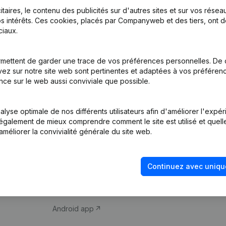
itaires, le contenu des publicités sur d'autres sites et sur vos rése
s intérêts. Ces cookies, placés par Companyweb et des tiers, ont d
iaux.
mettent de garder une trace de vos préférences personnelles. De 
ez sur notre site web sont pertinentes et adaptées à vos préférence
Produit
Thème
nce sur le web aussi conviviale que possible.
Informations
Compliance et pré
d’entreprise
fraude
lyse optimale de nos différents utilisateurs afin d'améliorer l'expé
nt également de mieux comprendre comment le site est utilisé et quell
Monitoring
Consulter des co
améliorer la convivialité générale du site web.
Recherche
Recherche de nu
internationale
Vérification de la 
Continuez avec uniqu
Prospection
iOS app
Android app