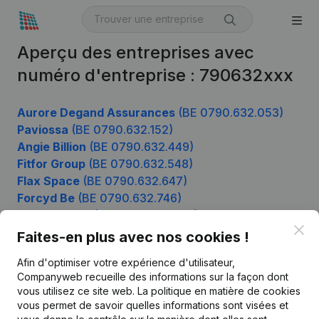
Aperçu des entreprises avec
numéro d'entreprise : 790632xxx
Aurore Degand Assurances
(BE 0790.632.053)
Paviossa
(BE 0790.632.152)
Angie Billion
(BE 0790.632.449)
Fitfor Group
(BE 0790.632.548)
Flax Space
(BE 0790.632.647)
Forcyd Be
(BE 0790.632.746)
Cpp Projects
(BE 0790.632.845)
Clo
Faites-en plus avec nos cookies !
Afin d'optimiser votre expérience d'utilisateur,
Produit
Companyweb recueille des informations sur la façon dont
vous utilisez ce site web.
La politique en matière de cookies
Informations d’entreprise
vous permet de savoir quelles informations sont visées et