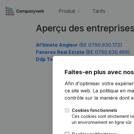
Produit
Tarifs
Aperçu des entreprise
Al'binete Angleur
(BE 0790.630.172)
Panerex Real Estate
(BE 0790.630.469)
Ddp Technics
(BE 0790.630.865)
Faites-en plus avec nos
Afin d'optimiser votre expérie
ce site web.
La politique en ma
contrôle sur la manière dont ell
Cookies fonctionnels
Ces cookies sont strictement n
un environnement en ligne sûr.