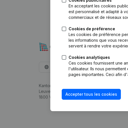
Cookies publicitaires
En acceptant les cookies public
est personnalisé et adapté à vo
commerciaux et de réseaux soc
Cookies de préférence
Les cookies de préférence per
les informations que vous recev
servent à rendre votre expérie
Cookies analytiques
Ces cookies fournissent une ana
Français
l'utilisateur. Ils nous permette
pages importantes. Ceci afin d'
Kantorenpark Everest
Leuvensesteenweg 248D,
Accepter tous les cookies
1800 Vilvoorde