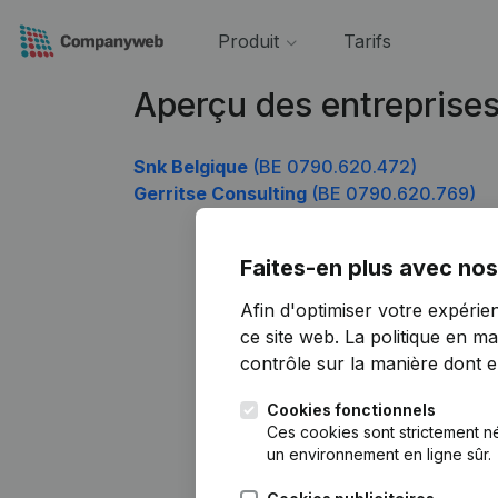
Produit
Tarifs
Aperçu des entreprise
Snk Belgique
(BE 0790.620.472)
Gerritse Consulting
(BE 0790.620.769)
Faites-en plus avec nos
Afin d'optimiser votre expérie
ce site web.
La politique en ma
contrôle sur la manière dont ell
Cookies fonctionnels
Ces cookies sont strictement n
un environnement en ligne sûr.