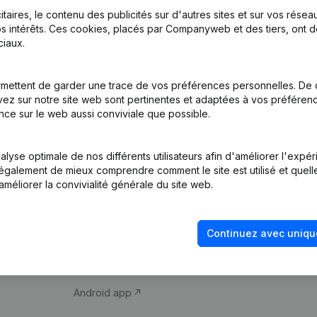
itaires, le contenu des publicités sur d'autres sites et sur vos rése
s intérêts. Ces cookies, placés par Companyweb et des tiers, ont d
iaux.
mettent de garder une trace de vos préférences personnelles. De 
ez sur notre site web sont pertinentes et adaptées à vos préférence
Produit
Thème
nce sur le web aussi conviviale que possible.
Informations
Compliance et pré
d’entreprise
fraude
lyse optimale de nos différents utilisateurs afin d'améliorer l'expé
nt également de mieux comprendre comment le site est utilisé et quell
Monitoring
Consulter des co
améliorer la convivialité générale du site web.
Recherche
Recherche de nu
internationale
Vérification de la 
Continuez avec uniqu
Prospection
iOS app
Android app