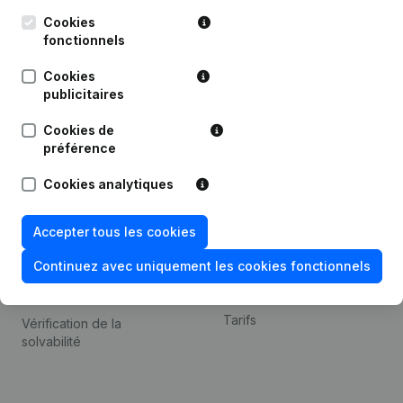
Kantorenpark Everest
Prospection
Leuvensesteenweg
Cookies
iOS app
248D,
fonctionnels
1800 Vilvoorde
Android app
Cookies
publicitaires
Cookies de
Thème
Plateforme
préférence
Compliance et prévention
Intégrations
Cookies analytiques
de la fraude
Intégrations
Consulter des comptes
personnalisées
Accepter tous les cookies
annuels
Expérience de paiement
Continuez avec uniquement les cookies fonctionnels
Recherche de numéro de
Contact
TVA
Tarifs
Vérification de la
solvabilité