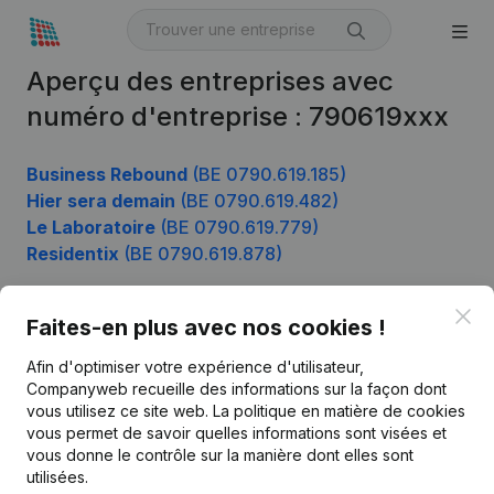
Aperçu des entreprises avec
numéro d'entreprise : 790619xxx
Business Rebound
(BE 0790.619.185)
Hier sera demain
(BE 0790.619.482)
Le Laboratoire
(BE 0790.619.779)
Residentix
(BE 0790.619.878)
Clo
Faites-en plus avec nos cookies !
Produit
Afin d'optimiser votre expérience d'utilisateur,
Informations d’entreprise
Companyweb recueille des informations sur la façon dont
vous utilisez ce site web.
La politique en matière de cookies
Monitoring
Français
vous permet de savoir quelles informations sont visées et
vous donne le contrôle sur la manière dont elles sont
Recherche internationale
utilisées.