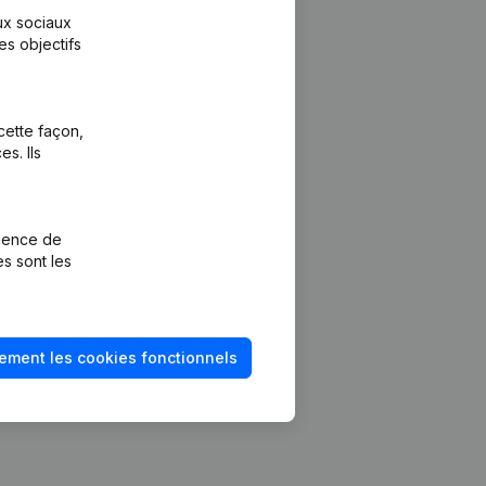
aux sociaux
es objectifs
cette façon,
s. Ils
Plateforme
vention de la
Intégrations
rience de
Intégrations
es sont les
mptes annuels
personnalisées
méro de TVA
Expérience de
paiement
solvabilité
ement les cookies fonctionnels
Contact
Tarifs