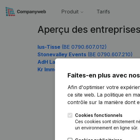
Produit
Tarifs
Aperçu des entreprise
Ius-Tisse
(BE 0790.607.012)
Stonevalley Events
(BE 0790.607.210)
AdH Law
(BE 0790.607.606)
Kr Immo Projects
(BE 0790.607.804)
Faites-en plus avec nos
Afin d'optimiser votre expérie
ce site web.
La politique en ma
contrôle sur la manière dont ell
Cookies fonctionnels
Ces cookies sont strictement n
un environnement en ligne sûr.