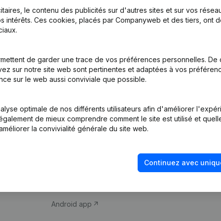
itaires, le contenu des publicités sur d'autres sites et sur vos rése
s intérêts. Ces cookies, placés par Companyweb et des tiers, ont d
iaux.
mettent de garder une trace de vos préférences personnelles. De 
ez sur notre site web sont pertinentes et adaptées à vos préférence
Produit
Thème
nce sur le web aussi conviviale que possible.
Informations
Compliance et pré
d’entreprise
fraude
lyse optimale de nos différents utilisateurs afin d'améliorer l'expé
nt également de mieux comprendre comment le site est utilisé et quell
Monitoring
Consulter des co
améliorer la convivialité générale du site web.
Recherche
Recherche de nu
internationale
Vérification de la 
Continuez avec uniqu
Prospection
iOS app
Android app