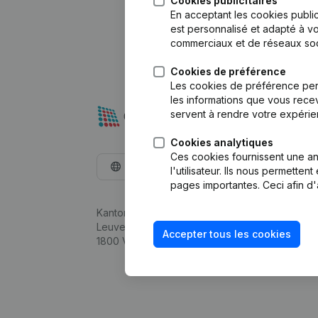
Cookies publicitaires
En acceptant les cookies public
est personnalisé et adapté à vo
commerciaux et de réseaux soc
Cookies de préférence
Les cookies de préférence per
les informations que vous recev
servent à rendre votre expérie
Cookies analytiques
Ces cookies fournissent une ana
Français
l'utilisateur. Ils nous permette
pages importantes. Ceci afin d'
Kantorenpark Everest
Leuvensesteenweg 248D,
Accepter tous les cookies
1800 Vilvoorde