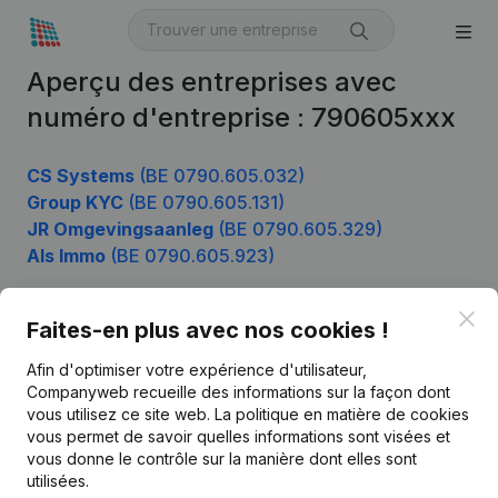
Aperçu des entreprises avec
numéro d'entreprise : 790605xxx
CS Systems
(BE 0790.605.032)
Group KYC
(BE 0790.605.131)
JR Omgevingsaanleg
(BE 0790.605.329)
Als Immo
(BE 0790.605.923)
Clo
Faites-en plus avec nos cookies !
Produit
Afin d'optimiser votre expérience d'utilisateur,
Informations d’entreprise
Companyweb recueille des informations sur la façon dont
vous utilisez ce site web.
La politique en matière de cookies
Monitoring
Français
vous permet de savoir quelles informations sont visées et
vous donne le contrôle sur la manière dont elles sont
Recherche internationale
utilisées.