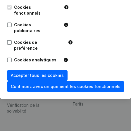
Kantorenpark Everest
Prospection
Leuvensesteenweg
Cookies
iOS app
248D,
fonctionnels
1800 Vilvoorde
Android app
Cookies
publicitaires
Cookies de
Thème
Plateforme
préférence
Compliance et prévention
Intégrations
Cookies analytiques
de la fraude
Intégrations
Consulter des comptes
personnalisées
Accepter tous les cookies
annuels
Expérience de paiement
Continuez avec uniquement les cookies fonctionnels
Recherche de numéro de
Contact
TVA
Tarifs
Vérification de la
solvabilité