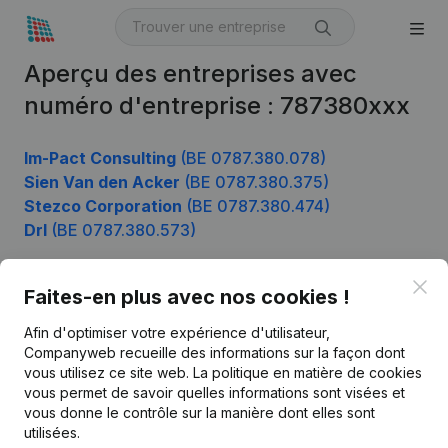
Aperçu des entreprises avec
numéro d'entreprise : 787380xxx
Im-Pact Consulting
(BE 0787.380.078)
Sien Van den Acker
(BE 0787.380.375)
Stezco Corporation
(BE 0787.380.474)
Drl
(BE 0787.380.573)
Clo
Faites-en plus avec nos cookies !
Produit
Afin d'optimiser votre expérience d'utilisateur,
Informations d’entreprise
Companyweb recueille des informations sur la façon dont
vous utilisez ce site web.
La politique en matière de cookies
Monitoring
Français
vous permet de savoir quelles informations sont visées et
vous donne le contrôle sur la manière dont elles sont
Recherche internationale
utilisées.