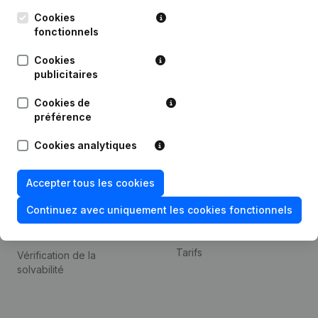
Kantorenpark Everest
Prospection
Leuvensesteenweg
Cookies
iOS app
248D,
fonctionnels
1800 Vilvoorde
Android app
Cookies
publicitaires
Cookies de
Thème
Plateforme
préférence
Compliance et prévention
Intégrations
Cookies analytiques
de la fraude
Intégrations
Consulter des comptes
personnalisées
Accepter tous les cookies
annuels
Expérience de paiement
Continuez avec uniquement les cookies fonctionnels
Recherche de numéro de
Contact
TVA
Tarifs
Vérification de la
solvabilité