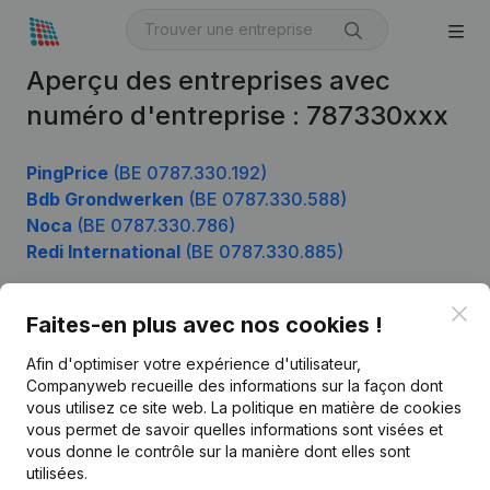
Aperçu des entreprises avec
numéro d'entreprise : 787330xxx
PingPrice
(BE 0787.330.192)
Bdb Grondwerken
(BE 0787.330.588)
Noca
(BE 0787.330.786)
Redi International
(BE 0787.330.885)
Clo
Faites-en plus avec nos cookies !
Produit
Afin d'optimiser votre expérience d'utilisateur,
Informations d’entreprise
Companyweb recueille des informations sur la façon dont
vous utilisez ce site web.
La politique en matière de cookies
Monitoring
Français
vous permet de savoir quelles informations sont visées et
vous donne le contrôle sur la manière dont elles sont
Recherche internationale
utilisées.