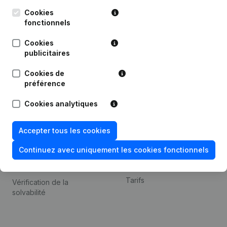
Kantorenpark Everest
Prospection
Leuvensesteenweg
Cookies
iOS app
248D,
fonctionnels
1800 Vilvoorde
Android app
Cookies
publicitaires
Cookies de
Thème
Plateforme
préférence
Compliance et prévention
Intégrations
Cookies analytiques
de la fraude
Intégrations
Consulter des comptes
personnalisées
Accepter tous les cookies
annuels
Expérience de paiement
Continuez avec uniquement les cookies fonctionnels
Recherche de numéro de
Contact
TVA
Tarifs
Vérification de la
solvabilité