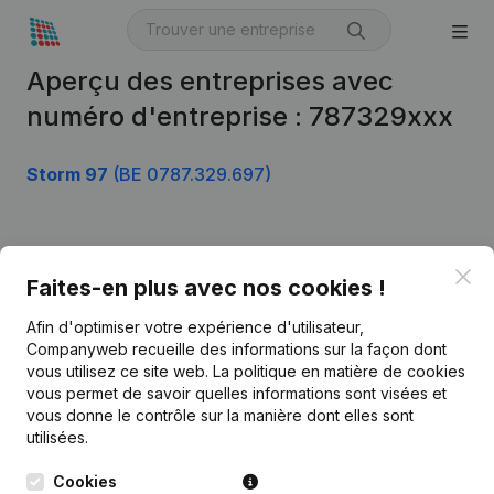
Aperçu des entreprises avec
numéro d'entreprise : 787329xxx
Storm 97
(BE 0787.329.697)
Produit
Clo
Faites-en plus avec nos cookies !
Informations d’entreprise
Afin d'optimiser votre expérience d'utilisateur,
Monitoring
Français
Companyweb recueille des informations sur la façon dont
vous utilisez ce site web.
La politique en matière de cookies
Recherche internationale
vous permet de savoir quelles informations sont visées et
vous donne le contrôle sur la manière dont elles sont
Kantorenpark Everest
Prospection
utilisées.
Leuvensesteenweg
iOS app
248D,
Cookies
1800 Vilvoorde