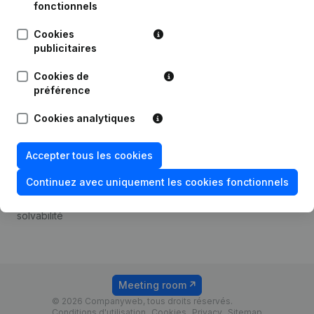
Android app
fonctionnels
Cookies
publicitaires
Thème
Plateforme
Cookies de
Compliance et prévention
Intégrations
préférence
de la fraude
Intégrations
Cookies analytiques
Consulter des comptes
personnalisées
annuels
Expérience de paiement
Accepter tous les cookies
Recherche de numéro de
Contact
TVA
Continuez avec uniquement les cookies fonctionnels
Tarifs
Vérification de la
solvabilité
Meeting room
© 2026 Companyweb, tous droits réservés.
Conditions d'utilisation
Cookies
Privacy
Sitemap