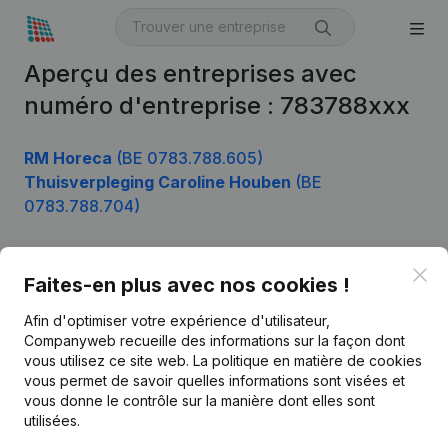
Aperçu des entreprises avec
numéro d'entreprise : 783788xxx
RM Horeca
(BE 0783.788.605)
Thuisverpleging Caroline Houben
(BE
0783.788.704)
Clo
Faites-en plus avec nos cookies !
Produit
Afin d'optimiser votre expérience d'utilisateur,
Informations d’entreprise
Companyweb recueille des informations sur la façon dont
Monitoring
vous utilisez ce site web.
La politique en matière de cookies
Français
vous permet de savoir quelles informations sont visées et
Recherche internationale
vous donne le contrôle sur la manière dont elles sont
utilisées.
Kantorenpark Everest
Prospection
Leuvensesteenweg