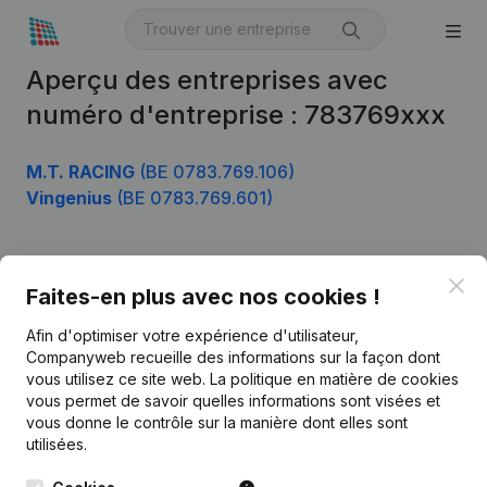
Aperçu des entreprises avec
numéro d'entreprise : 783769xxx
M.T. RACING
(BE 0783.769.106)
Vingenius
(BE 0783.769.601)
Clo
Produit
Faites-en plus avec nos cookies !
Informations d’entreprise
Afin d'optimiser votre expérience d'utilisateur,
Companyweb recueille des informations sur la façon dont
Monitoring
Français
vous utilisez ce site web.
La politique en matière de cookies
vous permet de savoir quelles informations sont visées et
Recherche internationale
vous donne le contrôle sur la manière dont elles sont
Kantorenpark Everest
Prospection
utilisées.
Leuvensesteenweg
iOS app
248D,