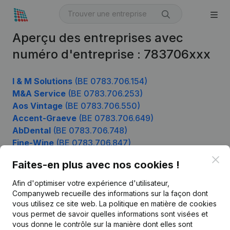
Aperçu des entreprises avec
numéro d'entreprise : 783706xxx
I & M Solutions
(BE 0783.706.154)
M&A Service
(BE 0783.706.253)
Aos Vintage
(BE 0783.706.550)
Accent-Graeve
(BE 0783.706.649)
AbDental
(BE 0783.706.748)
Fine-Wine
(BE 0783.706.847)
Clo
Faites-en plus avec nos cookies !
Afin d'optimiser votre expérience d'utilisateur,
Produit
Companyweb recueille des informations sur la façon dont
Informations d’entreprise
vous utilisez ce site web.
La politique en matière de cookies
vous permet de savoir quelles informations sont visées et
Monitoring
Français
vous donne le contrôle sur la manière dont elles sont