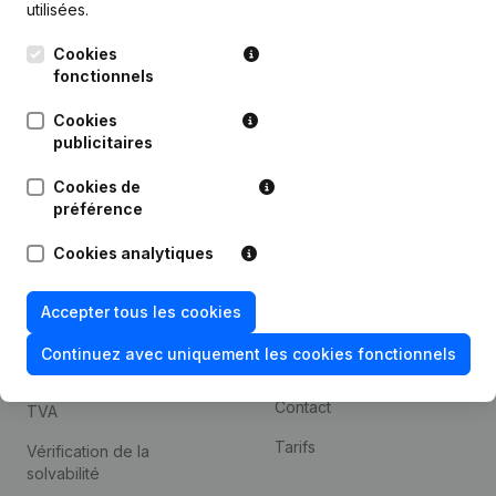
utilisées.
Recherche internationale
Cookies
Kantorenpark Everest
Prospection
fonctionnels
Leuvensesteenweg
iOS app
248D,
Cookies
1800 Vilvoorde
Android app
publicitaires
Cookies de
préférence
Thème
Plateforme
Cookies analytiques
Compliance et prévention
Intégrations
de la fraude
Intégrations
Accepter tous les cookies
Consulter des comptes
personnalisées
annuels
Continuez avec uniquement les cookies fonctionnels
Expérience de paiement
Recherche de numéro de
Contact
TVA
Tarifs
Vérification de la
solvabilité