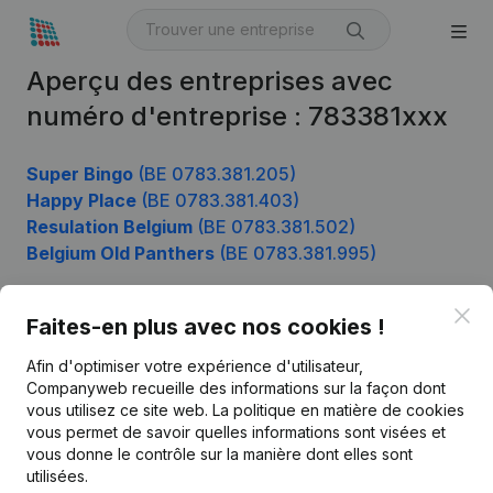
Aperçu des entreprises avec
numéro d'entreprise : 783381xxx
Super Bingo
(BE 0783.381.205)
Happy Place
(BE 0783.381.403)
Resulation Belgium
(BE 0783.381.502)
Belgium Old Panthers
(BE 0783.381.995)
Clo
Faites-en plus avec nos cookies !
Produit
Afin d'optimiser votre expérience d'utilisateur,
Informations d’entreprise
Companyweb recueille des informations sur la façon dont
vous utilisez ce site web.
La politique en matière de cookies
Monitoring
Français
vous permet de savoir quelles informations sont visées et
vous donne le contrôle sur la manière dont elles sont
Recherche internationale
utilisées.