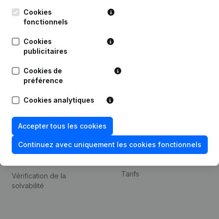
Kantorenpark Everest
Prospection
Leuvensesteenweg
Cookies
iOS app
248D,
fonctionnels
1800 Vilvoorde
Android app
Cookies
publicitaires
Cookies de
Thème
Plateforme
préférence
Compliance et prévention
Intégrations
Cookies analytiques
de la fraude
Intégrations
Consulter des comptes
personnalisées
Accepter tous les cookies
annuels
Expérience de paiement
Continuez avec uniquement les cookies fonctionnels
Recherche de numéro de
Contact
TVA
Tarifs
Vérification de la
solvabilité