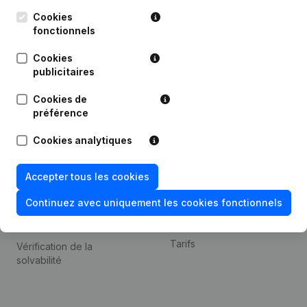
Kantorenpark Everest
Prospection
Leuvensesteenweg
Cookies
iOS app
248D,
fonctionnels
1800 Vilvoorde
Android app
Cookies
publicitaires
Cookies de
Thème
Plateforme
préférence
Compliance et prévention
Intégrations
Cookies analytiques
de la fraude
Intégrations
Consulter des comptes
personnalisées
Accepter tous les cookies
annuels
Expérience de paiement
Continuez avec uniquement les cookies fonctionnels
Recherche de numéro de
Contact
TVA
Tarifs
Vérification de la
solvabilité