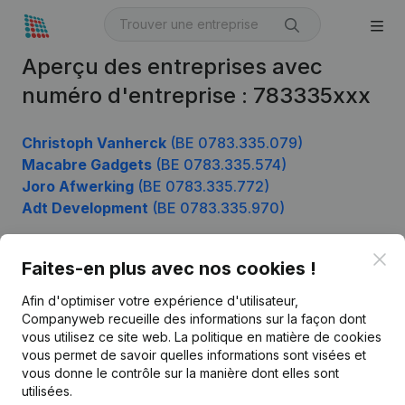
Aperçu des entreprises avec
numéro d'entreprise : 783335xxx
Christoph Vanherck
(BE 0783.335.079)
Macabre Gadgets
(BE 0783.335.574)
Joro Afwerking
(BE 0783.335.772)
Adt Development
(BE 0783.335.970)
Clo
Faites-en plus avec nos cookies !
Produit
Afin d'optimiser votre expérience d'utilisateur,
Informations d’entreprise
Companyweb recueille des informations sur la façon dont
vous utilisez ce site web.
La politique en matière de cookies
Monitoring
Français
vous permet de savoir quelles informations sont visées et
vous donne le contrôle sur la manière dont elles sont
Recherche internationale
utilisées.